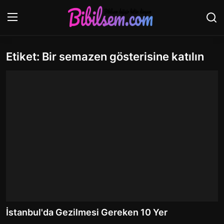
Etiket: Bir semazen gösterisine katılın
Giriş yap
Kayıt ol
Ana Sayfa
İletişim
ANNE VE BEBEK
Dünden Bugüne
Kişisel Gelişim
Uzay ve Dünya
İstanbul'da Gezilmesi Gereken 10 Yer
Hayvanlar Alemi