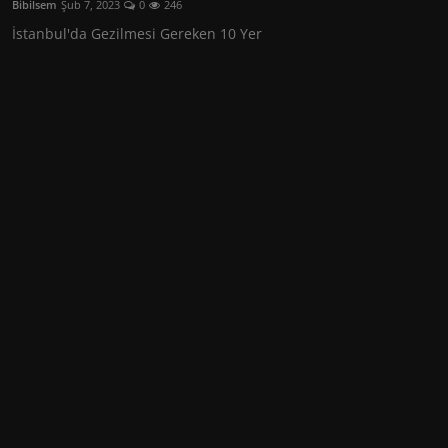
Bibilsem
Şub 7, 2023
0
246
Seyahat
İstanbul'da Gezilmesi Gereken 10 Yer