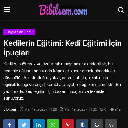
Giriş yap
Kayıt ol
Hayvanlar Alemi
Kedilerin Eğitimi: Kedi Eğitimi İçin
Ana Sayfa
İpuçları
Uzay ve Dünya
Kediler, bağımsız ve özgür ruhlu hayvanlar olarak bilinir, bu
nedenle eğitim konusunda köpekler kadar esnek olmadıkları
Hayvanlar Alemi
düşünülür. Ancak, doğru yaklaşım ve sabırla, kedilerin de
eğitilebileceği ve çeşitli komutlara uyabileceği kanıtlanmıştır. Bu
Seyahat
yazımızda, kedi eğitimi için başarılı ipuçları ve teknikler
İletişim
sunuyoruz.
Bibilsem
Mar 19, 2023 - 19:29
Mar 19, 2023 - 19:35
0
242
ANNE VE BEBEK
Dünden Bugüne