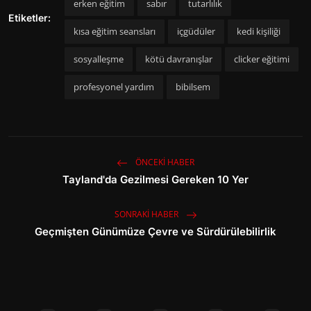
erken eğitim
sabır
tutarlılık
Etiketler:
kısa eğitim seansları
içgüdüler
kedi kişiliği
sosyalleşme
kötü davranışlar
clicker eğitimi
profesyonel yardım
bibilsem
ÖNCEKI HABER
Tayland'da Gezilmesi Gereken 10 Yer
SONRAKI HABER
Geçmişten Günümüze Çevre ve Sürdürülebilirlik