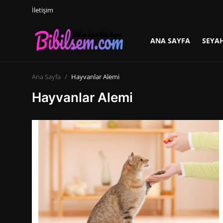
İletişim
ANA SAYFA
SEYA
Giriş yap
Kayıt ol
Ana Sayfa
Hayvanlar Alemi
Ana Sayfa
Hayvanlar Alemi
Seyahat
İletişim
ANNE VE BEBEK
Dünden Bugüne
Kişisel Gelişim
Uzay ve Dünya