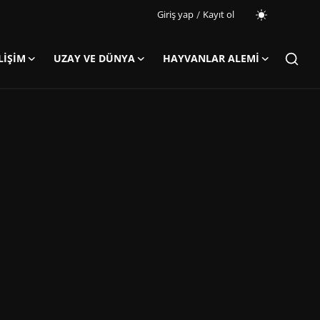
Giriş yap
/
Kayıt ol
LIŞIM
UZAY VE DÜNYA
HAYVANLAR ALEMI