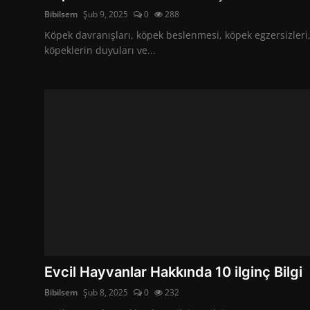
Bibilsem
Şub 9, 2025
0
288
Köpek davranışları, köpek beslenmesi, köpek egzersizleri
köpeklerin duyuları ve...
Evcil Hayvanlar Hakkında 10 ilginç Bilgi
Bibilsem
Şub 8, 2025
0
232