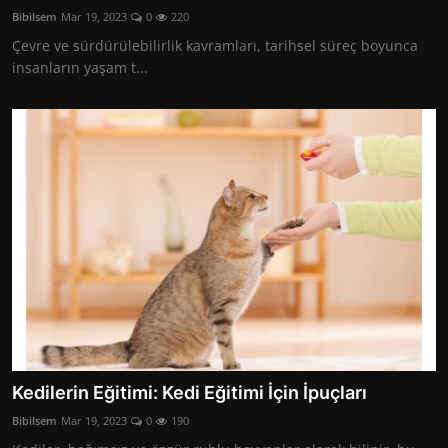
Bibilsem
Mar 19, 2023
0
220
Çevre ve sürdürülebilirlik kavramları, tarihsel süreç boyunca
insanların yaşam t...
Kedilerin Eğitimi: Kedi Eğitimi İçin İpuçları
Bibilsem
Mar 19, 2023
0
190