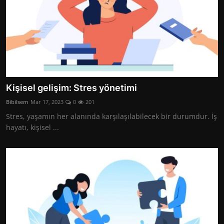
Kişisel gelişim: Stres yönetimi
Bibilsem
Mar 17, 2023
0
201
Stres, yaşamın her alanında karşılaşılabilecek bir durumdur. İş
hayatı, kişisel ...