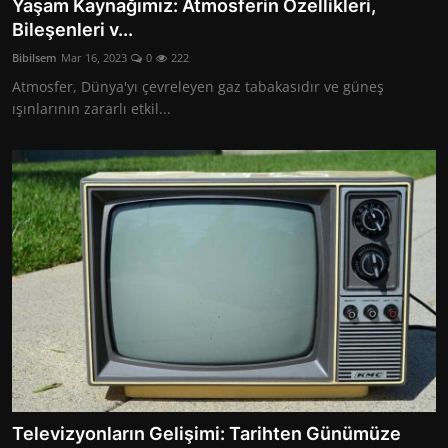
Yaşam Kaynağımız: Atmosferin Özellikleri,
Bileşenleri v...
Bibilsem
Mar 16, 2023
0
222
Atmosfer, Dünya'yı çevreleyen gaz tabakasıdır ve güneş
ışınlarının zararlı etkil...
Televizyonların Gelişimi: Tarihten Günümüze