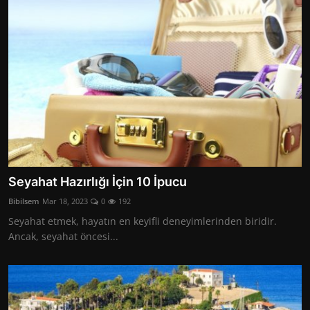
Seyahat Hazırlığı İçin 10 İpucu
Bibilsem
Mar 18, 2023
0
192
Seyahat etmek, hayatın en keyifli deneyimlerinden biridir.
Ancak, seyahat öncesi...