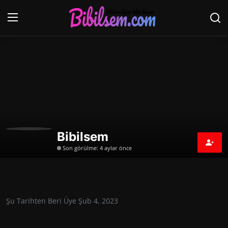
Giriş yap
Kayıt ol
Ana Sayfa
İletişim
ANNE VE BEBEK
Bibilsem
Son görülme: 4 aylar önce
Dünden Bugüne
Kişisel Gelişim
Uzay ve Dünya
Şu Tarihten Beri Üye Şub 4, 2023
Hayvanlar Alemi