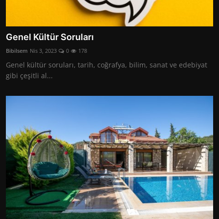
Genel Kültür Soruları
Bibilsem
Nis 3, 2023
0
178
Genel kültür soruları, tarih, coğrafya, bilim, sanat ve edebiyat
gibi çeşitli al...