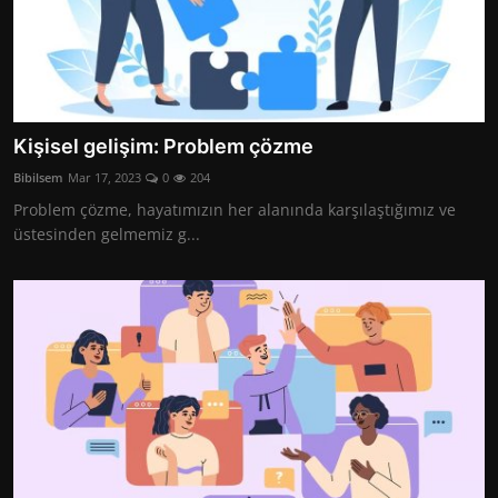
Kişisel gelişim: Problem çözme
Bibilsem
Mar 17, 2023
0
204
Problem çözme, hayatımızın her alanında karşılaştığımız ve
üstesinden gelmemiz g...