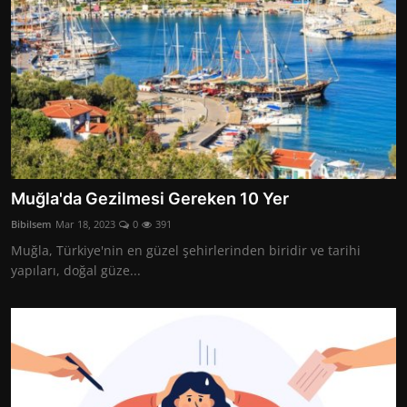
Muğla'da Gezilmesi Gereken 10 Yer
Bibilsem
Mar 18, 2023
0
391
Muğla, Türkiye'nin en güzel şehirlerinden biridir ve tarihi
yapıları, doğal güze...