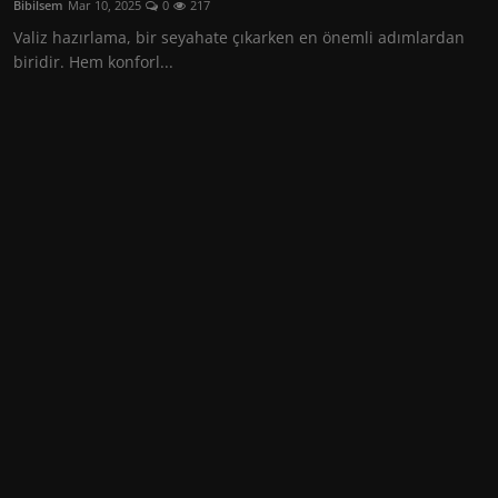
Bibilsem
Mar 10, 2025
0
217
Kişisel Gelişim
Valiz hazırlama, bir seyahate çıkarken en önemli adımlardan
biridir. Hem konforl...