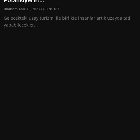
Potansiyel Et...
Kişisel Gelişim
Bibilsem
Mar 15, 2023
0
187
Gelecekteki uzay turizmi ile birlikte insanlar artık uzayda tatil
yapabilecekler...