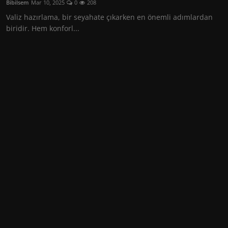
Bibilsem
Mar 10, 2025
0
208
Hayvanlar Alemi
Valiz hazırlama, bir seyahate çıkarken en önemli adımlardan
biridir. Hem konforl...