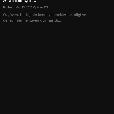
Artırmak İçin ...
Hayvanlar Alemi
Bibilsem
Mar 15, 2025
0
272
Özgüven, bir kişinin kendi yeteneklerine, bilgi ve
deneyimlerine güven duymasıdı...