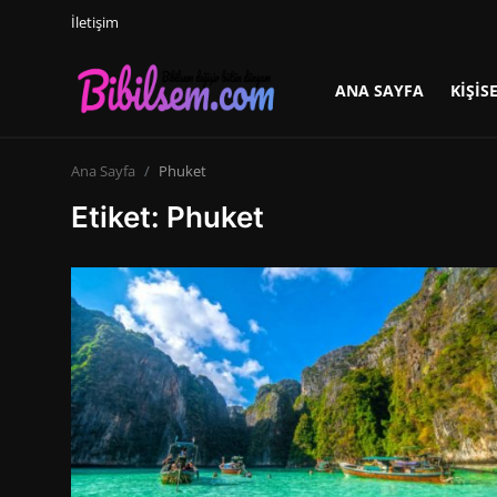
İletişim
ANA SAYFA
KIŞIS
Giriş yap
Kayıt ol
Ana Sayfa
Phuket
Ana Sayfa
Etiket: Phuket
Kişisel Gelişim
Seyahat
Hayvanlar Alemi
Uzay ve Dünya
Dünden Bugüne
ANNE VE BEBEK