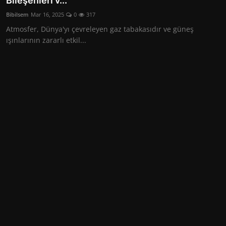
Bileşenleri v...
Seyahat
Bibilsem
Mar 16, 2025
0
317
Atmosfer, Dünya'yı çevreleyen gaz tabakasıdır ve güneş
ışınlarının zararlı etkil...