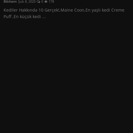
Bibilsem
Şub 8, 2025
0
178
Seyahat
Kediler Hakkında 10 Gerçek!,Maine Coon,En yaşlı kedi Creme
Puff ,En küçük kedi ...