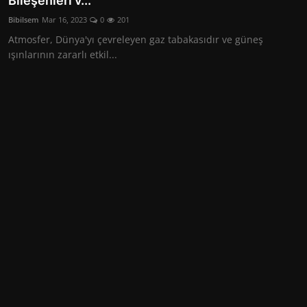
Bileşenleri v...
Hayvanlar Alemi
Bibilsem
Mar 16, 2023
0
201
Atmosfer, Dünya'yı çevreleyen gaz tabakasıdır ve güneş
ışınlarının zararlı etkil...