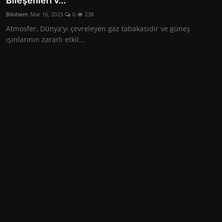
Bileşenleri v...
Seyahat
Bibilsem
Mar 16, 2023
0
238
Atmosfer, Dünya'yı çevreleyen gaz tabakasıdır ve güneş
ışınlarının zararlı etkil...