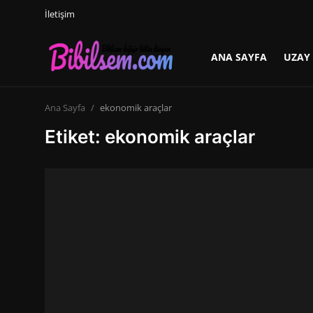
İletişim
ANA SAYFA
UZAY
Giriş yap
Kayıt ol
Ana Sayfa
ekonomik araçlar
Ana Sayfa
Etiket: ekonomik araçlar
Uzay ve Dünya
Hayvanlar Alemi
Seyahat
İletişim
ANNE VE BEBEK
Dünden Bugüne