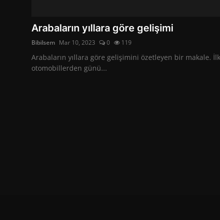
Kişisel Gelişim
Arabaların yıllara göre gelişimi
Bibilsem
Mar 10, 2023
0
119
Arabaların yıllara göre gelişimini özetleyen bir makale. İl
otomobillerden günü...