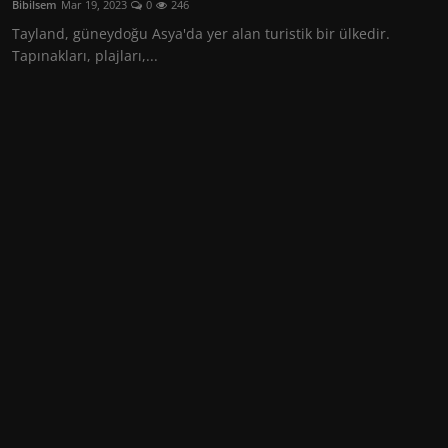
Bibilsem
Mar 19, 2023
0
246
İletişim
Tayland, güneydoğu Asya'da yer alan turistik bir ülkedir.
Tapınakları, plajları,...